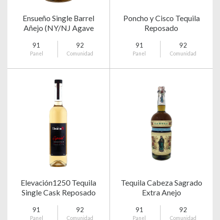
Ensueño Single Barrel
Poncho y Cisco Tequila
Añejo (NY/NJ Agave
Reposado
Club)
91
92
91
92
Panel
Comunidad
Panel
Comunidad
Elevación1250 Tequila
Tequila Cabeza Sagrado
Single Cask Reposado
Extra Anejo
Especial
91
92
91
92
Panel
Comunidad
Panel
Comunidad