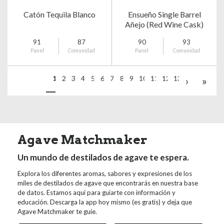
Catón Tequila Blanco
Ensueño Single Barrel
Añejo (Red Wine Cask)
91
87
90
93
Panel
Comunidad
Panel
Comunidad
1
2
3
4
5
6
7
8
9
10
11
12
13
›
»
Agave Matchmaker
Un mundo de destilados de agave te espera.
Explora los diferentes aromas, sabores y expresiones de los
miles de destilados de agave que encontrarás en nuestra base
de datos. Estamos aquí para guiarte con información y
educación. Descarga la app hoy mismo (es gratis) y deja que
Agave Matchmaker te guíe.