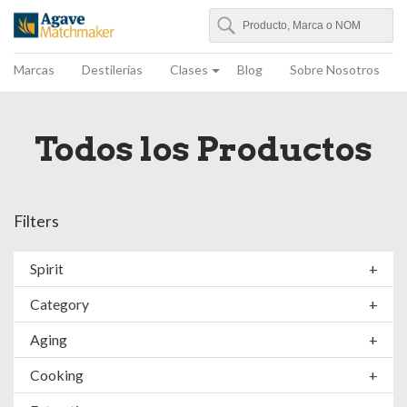
Buscar
Agave Matchmaker
Marcas
Destilerías
Clases
Blog
Sobre Nosotros
Todos los Productos
Filters
Spirit
+
Category
+
Aging
+
Cooking
+