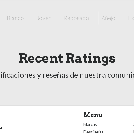
Blanco
Joven
Reposado
Añejo
Ex
Recent Ratings
ificaciones y reseñas de nuestra comun
Menu
Marcas
a.
Destilerías