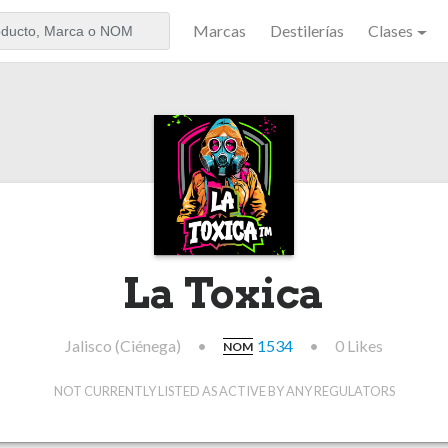
Marcas
Destilerías
Clases
aker
La Toxica
Jalisco (Ciénega)
•
1534
•
0 Likes
NOM
NOT CURRENTLY LISTED AS ACTIVE BY ANY REGULATORS